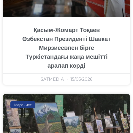
Қасым-Жомарт Тоқаев
Өзбекстан Президенті Шавкат
Мирзиёевпен бірге
Түркістандағы жаңа мешітті
аралап көрді
SATMEDIA
15/05/2026
Мәдениет