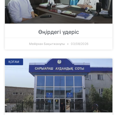
Өңірдегі үдеріс
Мейірхан Бақытжанұлы
03/08/2026
ҚОҒАМ