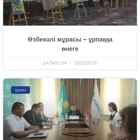
Өзбекәлі мұрасы – ұрпаққа
өнеге
SATMEDIA
15/05/2026
Қоғам