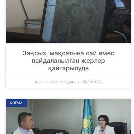
Заңсыз, мақсатына сай емес
пайдаланылған жерлер
қайтарылуда
Қуаныш Амангелдіұлы
05/08/2026
ҚОҒАМ