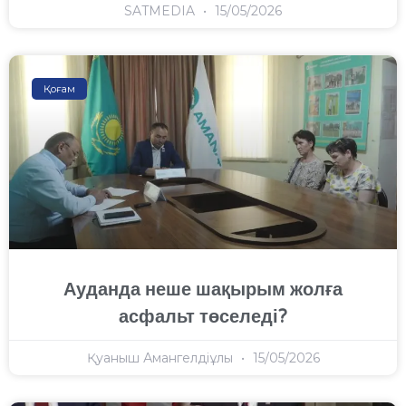
SATMEDIA
15/05/2026
Қоғам
Ауданда неше шақырым жолға
асфальт төселеді?
Қуаныш Амангелдіұлы
15/05/2026