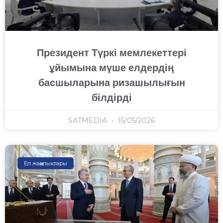
Президент Түркі мемлекеттері
ұйымына мүше елдердің
басшыларына ризашылығын
білдірді
SATMEDIA
15/05/2026
Ел жаңалықтары