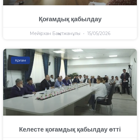
Қоғамдық қабылдау
Мейірхан Бақытжанұлы
15/05/2026
Қоғам
Келесте қоғамдық қабылдау өтті