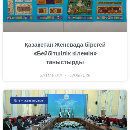
Қазақстан Женевада бірегей
«Бейбітшілік кілемін»
таныстырды
SATMEDIA
15/05/2026
Әлем жаңалықтары