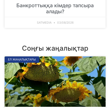
Банкроттыққа кімдер тапсыра
алады?
SATMEDIA
03/08/2026
Соңғы жаңалықтар
ЕЛ ЖАҢАЛЫҚТАРЫ