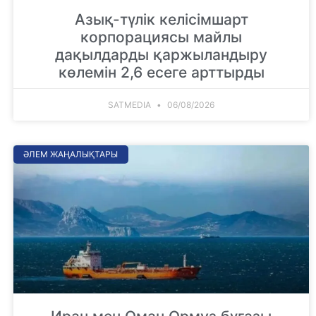
Азық-түлік келісімшарт
корпорациясы майлы
дақылдарды қаржыландыру
көлемін 2,6 есеге арттырды
SATMEDIA
06/08/2026
ӘЛЕМ ЖАҢАЛЫҚТАРЫ