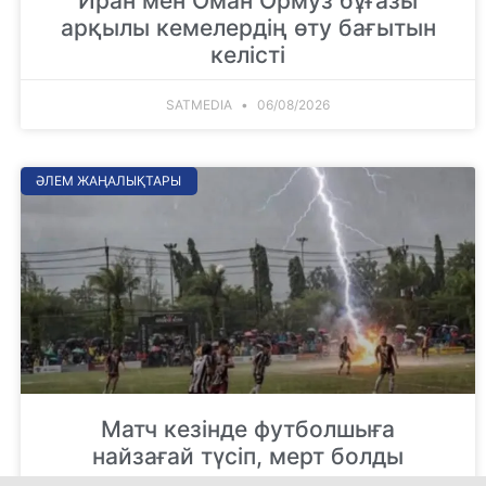
Иран мен Оман Ормуз бұғазы
арқылы кемелердің өту бағытын
келісті
SATMEDIA
06/08/2026
ӘЛЕМ ЖАҢАЛЫҚТАРЫ
Матч кезінде футболшыға
найзағай түсіп, мерт болды