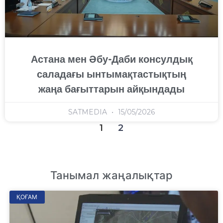
Астана мен Әбу-Даби консулдық
саладағы ынтымақтастықтың
жаңа бағыттарын айқындады
SATMEDIA
15/05/2026
1
2
Танымал жаңалықтар
ҚОҒАМ