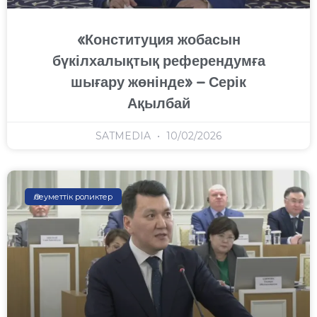
«Конституция жобасын
бүкілхалықтық референдумға
шығару жөнінде» – Серік
Ақылбай
SATMEDIA
10/02/2026
Әлеуметтік роликтер