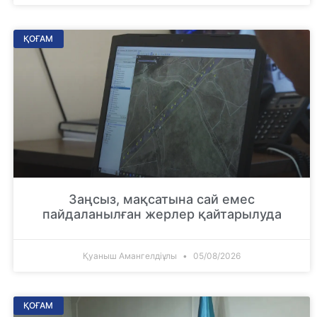
ҚОҒАМ
Заңсыз, мақсатына сай емес
пайдаланылған жерлер қайтарылуда
Қуаныш Амангелдіұлы
05/08/2026
ҚОҒАМ