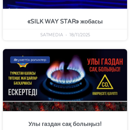
«SILK WAY STAR» жобасы
SATMEDIA
18/11/2025
Әлеуметтік роликтер
Улы газдан сақ болыңыз!