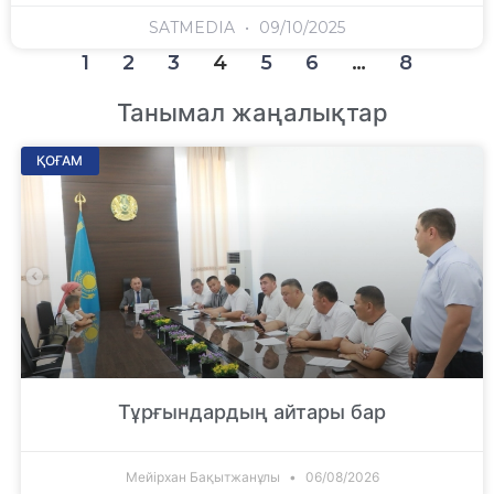
SATMEDIA
09/10/2025
1
2
3
4
5
6
…
8
Танымал жаңалықтар
ҚОҒАМ
Тұрғындардың айтары бар
Мейірхан Бақытжанұлы
06/08/2026