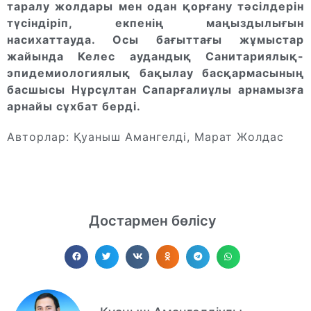
таралу жолдары мен одан қорғану тәсілдерін
түсіндіріп, екпенің маңыздылығын
насихаттауда. Осы бағыттағы жұмыстар
жайында Келес аудандық Санитариялық-
эпидемиологиялық бақылау басқармасының
басшысы Нұрсұлтан Сапарғалиұлы арнамызға
арнайы сұхбат берді.
Авторлар: Қуаныш Амангелді, Марат Жолдас
Достармен бөлісу