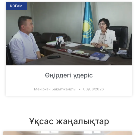
ҚОҒАМ
Өңірдегі үдеріс
Мейірхан Бақытжанұлы
03/08/2026
Ұқсас жаңалықтар