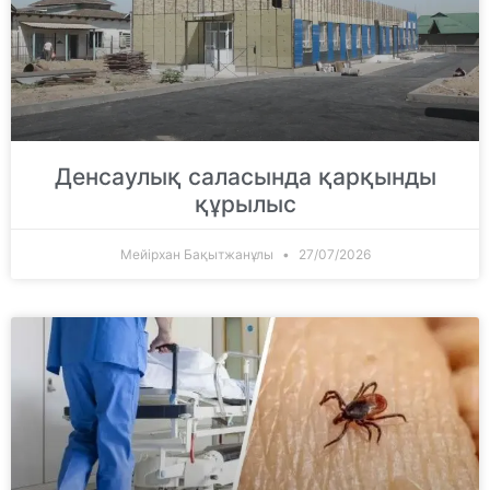
Денсаулық саласында қарқынды
құрылыс
Мейірхан Бақытжанұлы
27/07/2026