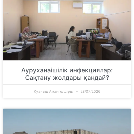
Ауруханаішілік инфекциялар:
Сақтану жолдары қандай?
Қуаныш Амангелдіұлы
28/07/2026