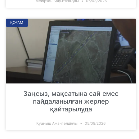
Мейірхан Бақытжанұлы
06/08/2026
ҚОҒАМ
Заңсыз, мақсатына сай емес
пайдаланылған жерлер
қайтарылуда
Қуаныш Амангелдіұлы
05/08/2026