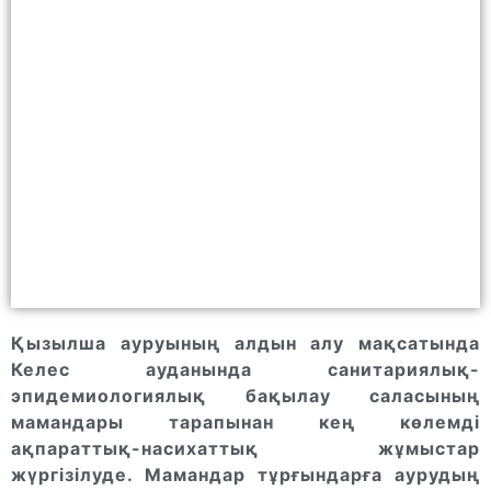
Қызылша ауруының алдын алу мақсатында
Келес ауданында санитариялық-
эпидемиологиялық бақылау саласының
мамандары тарапынан кең көлемді
ақпараттық-насихаттық жұмыстар
жүргізілуде. Мамандар тұрғындарға аурудың