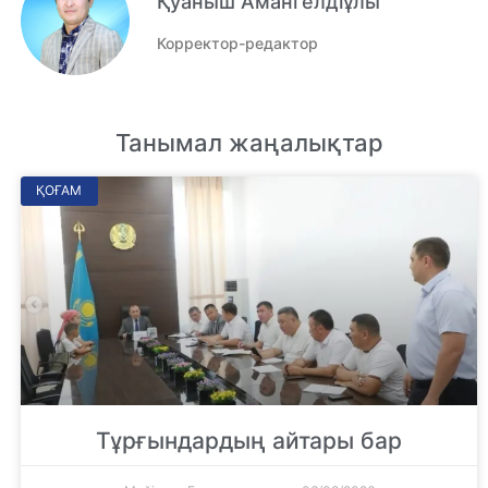
Қуаныш Амангелдіұлы
Корректор-редактор
Танымал жаңалықтар
ҚОҒАМ
Тұрғындардың айтары бар