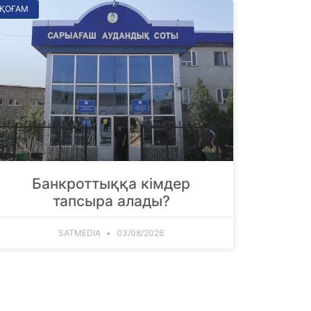
ҚОҒАМ
Банкроттыққа кімдер
тапсыра алады?
SATMEDIA
03/08/2026