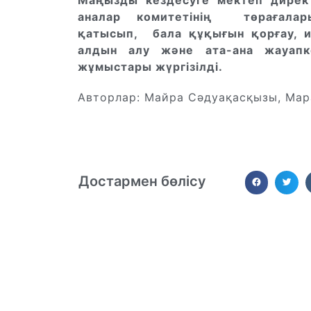
Маңызды кездесуге мектеп директ
аналар комитетінің төрағала
қатысып, бала құқығын қорғау, и
алдын алу және ата-ана жауапке
жұмыстары жүргізілді.
Авторлар: Майра Сәдуақасқызы, Ма
Достармен бөлісу