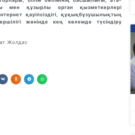
орлары, білім бөлімінің басшылығы, ата-
ры мен құзырлы орган қызметкерлері
нтернет қауіпсіздігі, құқықбұзушылықтың
ршілігі жөнінде кең көлемде түсіндіру
рат Жолдас