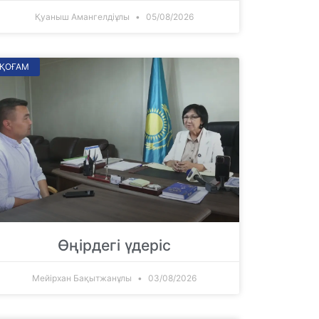
Қуаныш Амангелдіұлы
05/08/2026
ҚОҒАМ
Өңірдегі үдеріс
Мейірхан Бақытжанұлы
03/08/2026