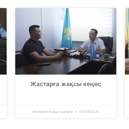
Жастарға жақсы кеңес
Мейірхан Бақытжанұлы
05/08/2026