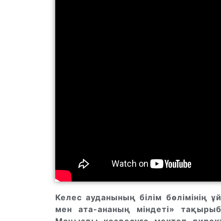
Келес ауданының білім бөлімінің ұ
мен ата-ананың міндеті» тақыры