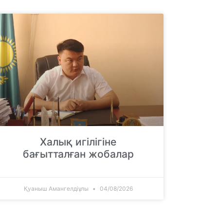
Халық игілігіне
бағытталған жобалар
Қуаныш Амангелдіұлы
04/08/2026