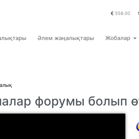
558.00
алықтары
Әлем жаңалықтары
Жобалар
алық
налар форумы болып ө