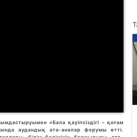
Т
йымдастыруымен «Бала қауіпсіздігі – қоғам
бында аудандық ата-аналар форумы өтті.