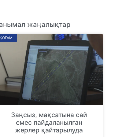
анымал жаңалықтар
ҚОҒАМ
Заңсыз, мақсатына сай
емес пайдаланылған
жерлер қайтарылуда